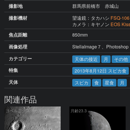
撮影地
群馬県前橋市 赤城山
撮影機材
望遠鏡：タカハシ
FSQ-106
カメラ：キヤノン
EOS Ki
焦点距離
850mm
画像処理
StellaImage７、Photoshop
カテゴリー
天体の接近
月
その他
特集
2013年8月12日 スピカ食
天体
スピカ
食
星食
月
関連作品
コペルニクス、カルパチア山脈付近
月齢23.3