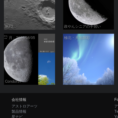
IKT2
政やんシニアの手習い
「月」2026/08/05
極北・天地輝彩
Condor57
駒沢 満晴
会社情報
Fo
アストロアーツ
ア
製品情報
Tw
星ナビ
Y