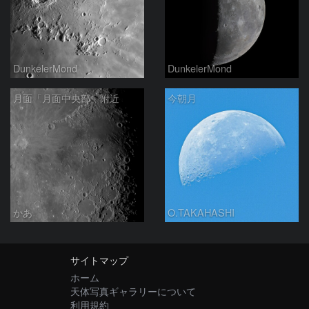
DunkelerMond
DunkelerMond
月面「月面中央部」附近
今朝月
かあ
O.TAKAHASHI
サイトマップ
ホーム
天体写真ギャラリーについて
利用規約