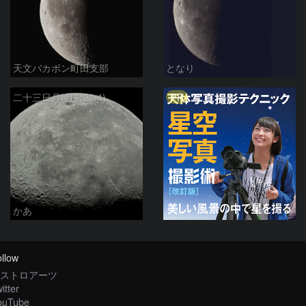
天文バカボン町田支部
となり
PR
二十三日月(月齢21.4)
かあ
llow
ストロアーツ
itter
ouTube