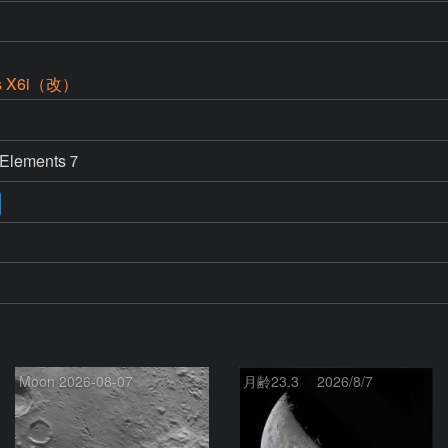
ss X6i（改）
 Elements７
Moon 2026-08-07
月齢23.3 2026/8/7