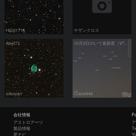
Hiroji1716
サザンクロス
Abell72
10月3日のいて座新星（V7994Sgr）
mikoyan
Crane946
会社情報
Fo
アストロアーツ
ア
製品情報
Tw
星ナビ
Y