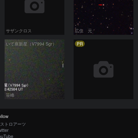
サザンクロス
広住 元
PR
いて座新星（V7994 Sgr）
笹峰
llow
ストロアーツ
itter
ouTube