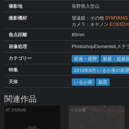
撮影地
長野県入笠山
撮影機材
望遠鏡：その他
SYMYANG
カメラ：キヤノン
EOS5Dm
焦点距離
85mm
画像処理
PhotoshopElements9,
カテゴリー
星座・星野
新星・超新
特集
2013年8月 いるか座の新
天体
いるか座
新星
関連作品
AT 2026stb
イルカ座