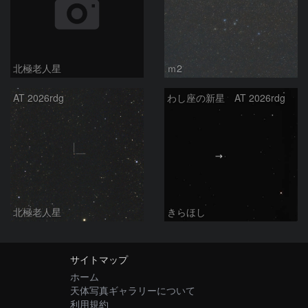
北極老人星
ｍ2
AT 2026rdg
わし座の新星 AT 2026rdg
北極老人星
きらほし
サイトマップ
ホーム
天体写真ギャラリーについて
利用規約