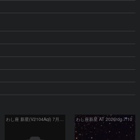
わし座 新星(V2104Aql) 7月9日 Seestar50
わし座新星 AT 2026rdg 7/10