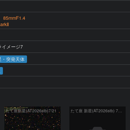
 85mmF1.4
arkⅡ
ステライメージ7
星・突発天体
星
たて座新星(AT2026stb)7/21
たて座 新星(AT2026stb) 7月14日 Seestar50