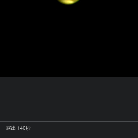
秒
露出 140秒