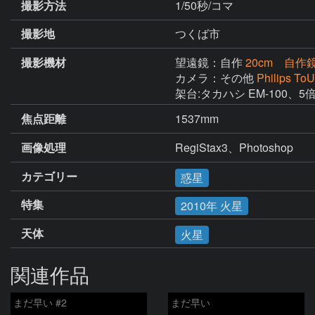
撮影方法
1/50秒/コマ
撮影地
つくば市
撮影機材
望遠鏡：自作
20cm 自
カメラ：その他
Philips ToU
架台:タカハシ EM-100、
焦点距離
1537mm
画像処理
RegiStax3、Photoshop
カテゴリー
惑星
特集
2010年 火星
天体
火星
関連作品
まだ早い #2
まだ早い