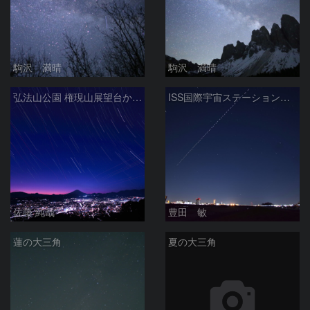
駒沢 満晴
駒沢 満晴
弘法山公園 権現山展望台から富士山夕景と星空 神奈川県秦野市
ISS国際宇宙ステーションと沈む夏の大三角 2026/1/12
佐藤 純哉
豊田 敏
蓮の大三角
夏の大三角