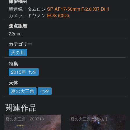
撮影機材
望遠鏡：タムロン
SP AF17-50mm F/2.8 XR Di II
カメラ：キヤノン
EOS 60Da
焦点距離
22mm
カテゴリー
天の川
特集
2013年 七夕
天体
夏の大三角
七夕
関連作品
夏の大三角 260718
夏の大三角と天の川