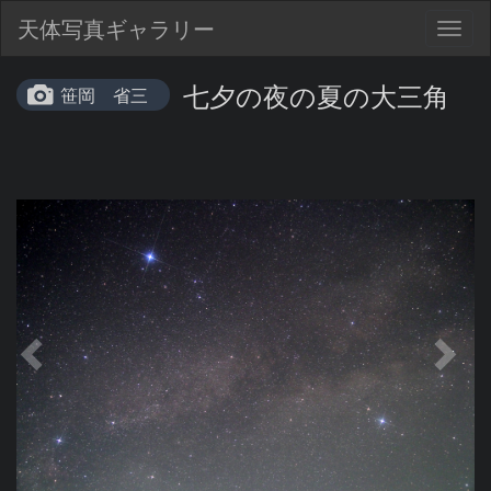
天体写真ギャラリー
Togg
navig
七夕の夜の夏の大三角
笹岡 省三