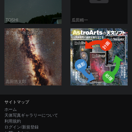
TOSHI
瓜田精一
PR
夏の大三角と天の川
高田浩太郎
サイトマップ
ホーム
天体写真ギャラリーについて
利用規約
ログイン/新規登録