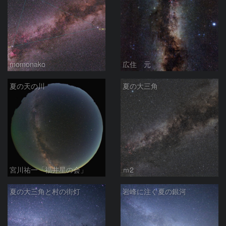
momonako
広住 元
夏の天の川
夏の大三角
宮川祐一「福井星の会」
ｍ2
夏の大三角と村の街灯
岩峰に注ぐ夏の銀河