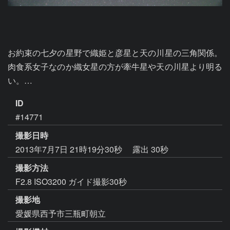
お約束の七夕の星野で織姫と彦星と天の川星の三角関係。
肉食系女子なのか織女星の方が牽牛星や天の川星より明る
い。…
ID
#14771
撮影日時
2013年7月7日 21時19分30秒
露出 30秒
撮影方法
F2.8 ISO3200 ガイド撮影30秒
撮影地
愛媛県西予市三瓶町朝立