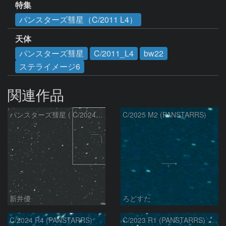
特集
パンスターズ彗星（C/2011 L4）
天体
パンスターズ彗星
C/2011_L4
bw22
ステライメージ6
関連作品
パンスターズ彗星 ( C/2024R4 )：2026/07/27
C/2025 M2 (PANSTARRS)
新井優
ろどすた
C/2024 R4 (PANSTARRS)
C/2023 R1 (PANSTARRS) の変化