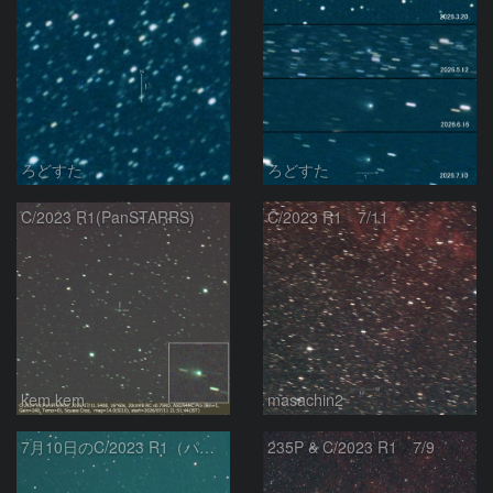
ろどすた
ろどすた
C/2023 R1(PanSTARRS)
C/2023 R1 7/11
kem.kem
masachin2
7月10日のC/2023 R1（パンスターズ彗星）
235P & C/2023 R1 7/9