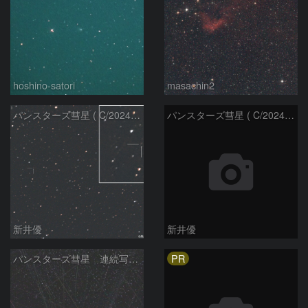
hoshino-satori
masachin2
パンスターズ彗星 ( C/2024R4 )：2026/06/28
パンスターズ彗星 ( C/2024G4 )の予報位置：2026/06/23
新井優
新井優
PR
パンスターズ彗星 連続写真 再処理