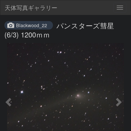
天体写真ギャラリー
Togg
navig
パンスターズ彗星
Blackwood_22
(6/3) 1200ｍｍ