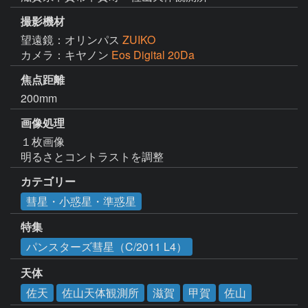
撮影機材
望遠鏡：オリンパス
ZUIKO
カメラ：キヤノン
Eos Digital 20Da
焦点距離
200mm
画像処理
１枚画像

明るさとコントラストを調整
カテゴリー
彗星・小惑星・準惑星
特集
パンスターズ彗星（C/2011 L4）
天体
佐天
佐山天体観測所
滋賀
甲賀
佐山