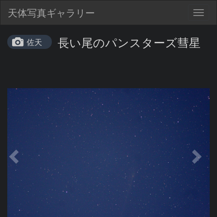
天体写真ギャラリー
Togg
navig
長い尾のパンスターズ彗星
佐天