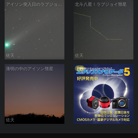
アイソン突入日のラブジョイ彗星
北斗八星！ラブジョイ彗星
佐天
佐天
PR
薄明の中のアイソン彗星
佐天