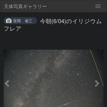
天体写真ギャラリー
Togg
navig
今朝(6/04)のイリジウム
笹岡 省三
フレア