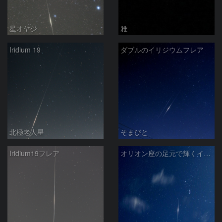
星オヤジ
雅
Iridium 19
ダブルのイリジウムフレア
北極老人星
そまびと
Iridium19フレア
オリオン座の足元で輝くイリジウムフレア