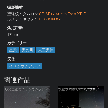
撮影機材
望遠鏡：タムロン
SP AF17-50mm F/2.8 XR Di II
カメラ：キヤノン
EOS KissX2
焦点距離
17mm
カテゴリー
星景
天の川
人工天体
天体
イリジウムフレア
関連作品
冬の星座とイリジウムフレア
火星を射抜くイリジウムフレア