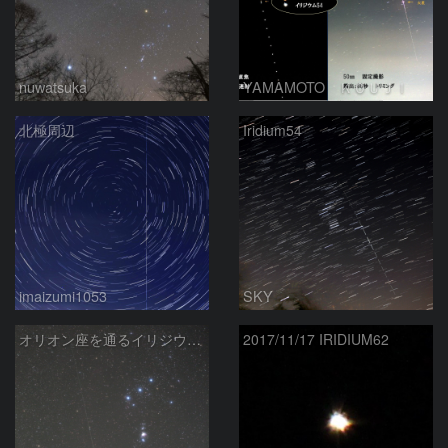
nuwatsuka
YAMAMOTO ＫＯＵＪＩ
北極周辺
Iridium54
imaizumi1053
SKY
オリオン座を通るイリジウムフレア
2017/11/17 IRIDIUM62