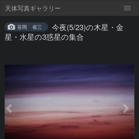
天体写真ギャラリー
Togg
navig
今夜(5/23)の木星・金
笹岡 省三
星・水星の3惑星の集合