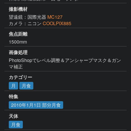
撮影機材
望遠鏡：国際光器
MC127
カメラ：ニコン
COOLPIX885
焦点距離
1500mm
画像処理
PhotoShopでレベル調整＆アンシャープマスク＆ガン
マ補正
カテゴリー
月
月食
特集
2010年1月1日 部分月食
天体
月食