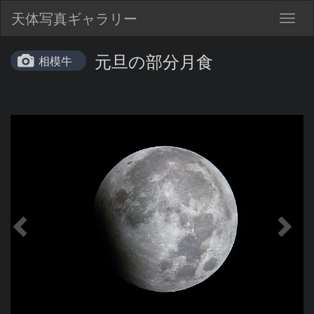
天体写真ギャラリー
Togg
navig
元旦の部分月食
相模牛