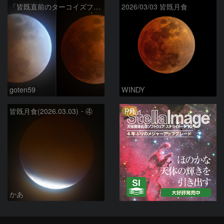
「皆既直前のターコイズフリンジ」と「皆既中の月」
2026/03/03 皆既月食
goten59
WINDY
PR
皆既月食(2026.03.03)・④
かあ