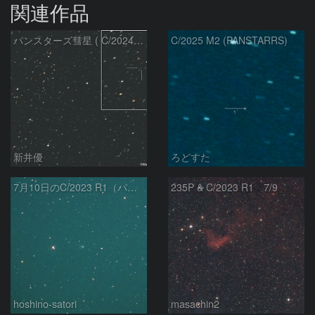
関連作品
パンスターズ彗星 ( C/2024R4 )：2026/07/27
C/2025 M2 (PANSTARRS)
新井優
ろどすた
7月10日のC/2023 R1（パンスターズ彗星）
235P & C/2023 R1 7/9
hoshino-satori
masachin2