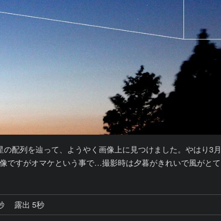
ator9で星の配列を辿って、ようやく画像上に見つけました。や
像ですがオマケという事で…撮影時は夕暮がきれいで風がとて
7秒
露出 5秒