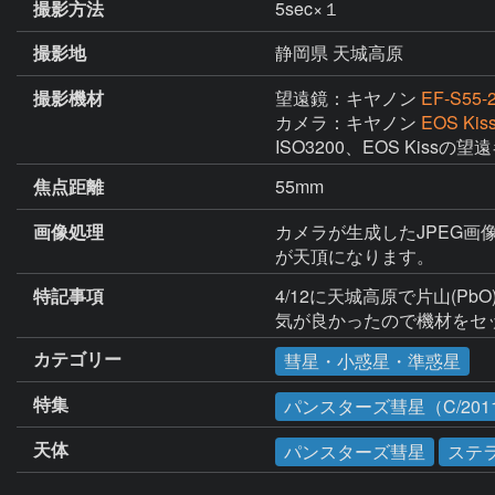
撮影方法
5sec×１
撮影地
静岡県 天城高原
撮影機材
望遠鏡：キヤノン
EF-S55-2
カメラ：キヤノン
EOS Kis
ISO3200、EOS Kiss
焦点距離
55mm
画像処理
カメラが生成したJPEG画像
が天頂になります。
特記事項
4/12に天城高原で片山(
気が良かったので機材をセ
カテゴリー
彗星・小惑星・準惑星
特集
パンスターズ彗星（C/2011
天体
パンスターズ彗星
ステ