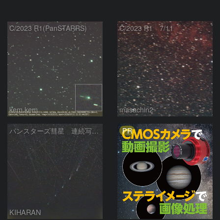
C/2023 R1(PanSTARRS)
C/2023 R1 7/11
kem.kem
masachin2
PR
パンスターズ彗星 連続写真 再処理
KIHARAN