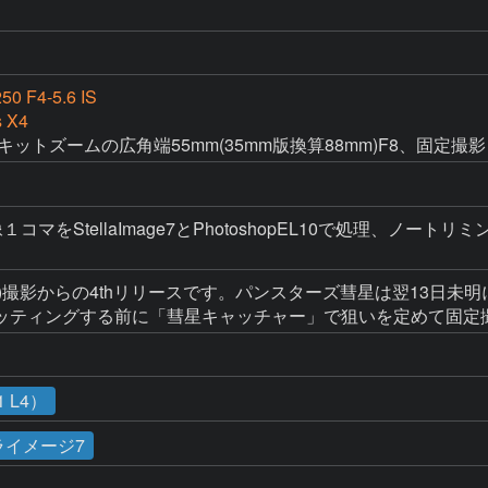
50 F4-5.6 IS
s X4
の望遠キットズームの広角端55mm(35mm版換算88mm)F8、固定撮影
１コマをStellaImage7とPhotoshopEL10で処理、
PbO)撮影からの4thリリースです。パンスターズ彗星は翌13
ッティングする前に「彗星キャッチャー」で狙いを定めて固定
 L4）
ライメージ7