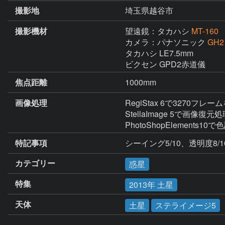
撮影地
埼玉県越谷市
撮影機材
望遠鏡：タカハシ
MT-160
カメラ：パナソニック
GH2
タカハシ LE7.5mm

ビクセン GPD2赤道儀
焦点距離
1000mm
画像処理
RegiStax 6で3270フレームを
StellaImage 5で画像復元処
PhotoShopElement
特記事項
シーイング5/10、透明度8/1
カテゴリー
惑星
特集
2013年 土星
天体
土星
ステライメージ5