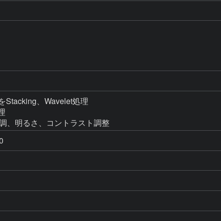
Stacking、Wavelet処理

理

s10で色調、明るさ、コントラスト調整
0