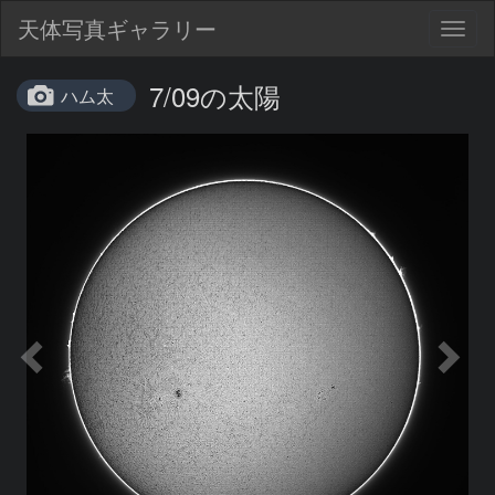
天体写真ギャラリー
Togg
navig
7/09の太陽
ハム太