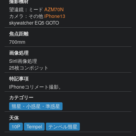
撮影機材
望遠鏡：ミード
AZM70N
カメラ：その他
iPhone13
skywatcher EQ5 GOTO
焦点距離
700mm
画像処理
Siril画像処理

25枚コンポジット
特記事項
iPhoneコリメート撮影。
カテゴリー
彗星・小惑星・準惑星
天体
10P
Tempel
テンペル彗星