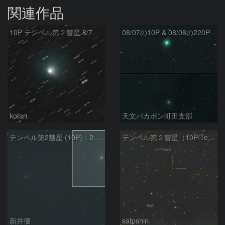
関連作品
10P テンペル第２彗星 8/7
08/07の10P & 08/08の220P
kotan
天文バカボン町田支部
テンペル第2彗星 (10P)：2026/08/07
テンペル第２彗星（10P/Tempel）8/5
新井優
satoshin