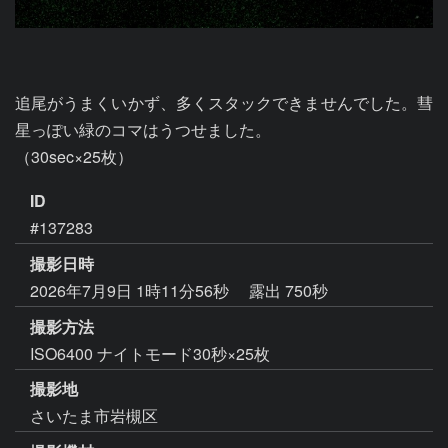
追尾がうまくいかず、多くスタックできませんでした。彗
星っぽい緑のコマはうつせました。

（30sec×25枚）
ID
#137283
撮影日時
2026年7月9日 1時11分56秒
露出 750秒
撮影方法
ISO6400 ナイトモード30秒×25枚
撮影地
さいたま市岩槻区