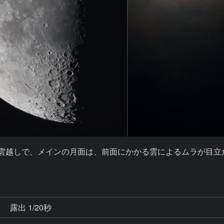
星も雲越しで、メインの月面は、前面にかかる雲によるムラが目立
秒
露出 1/20秒