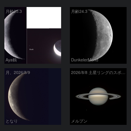
月齢25.3
月齢24.3
Aya鶴
DunkelerMond
月、2026/8/9
2026/8/8 土星リングのスポーク
となり
メルプン