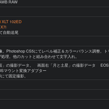
AWB RAW
i XLT 102ED
 X7i
にて自動追尾
AW現像。Photoshop CS5にてレベル補正＆カラーバランス調整。
シャープ処理。他のカットと組み合わせて文字入れ。
データ。　画面右「月と土星」の撮影データ　 EOS Kiss X6i PENT
42／EOSマウント変換アダプター

三脚にて固定撮影。