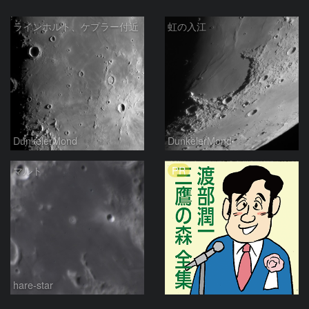
ラインホルト、ケプラー付近
虹の入江
DunkelerMond
DunkelerMond
PR
マルト
hare-star