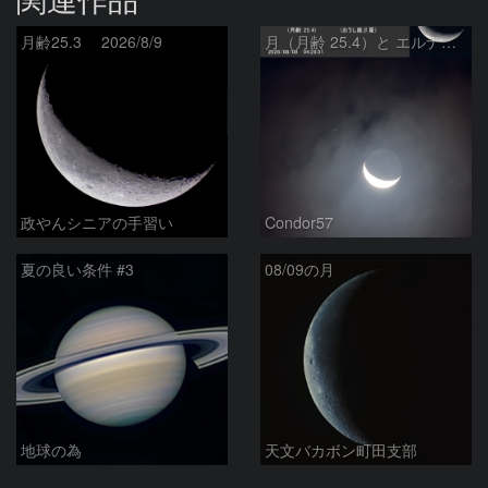
月齢25.3 2026/8/9
月（月齢 25.4）と エルナト（おうし座β星）
政やんシニアの手習い
Condor57
夏の良い条件 #3
08/09の月
地球の為
天文バカボン町田支部