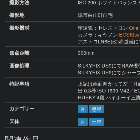
撮影方法
ISO 200 ホワイトバランス 
撮影地
津市白山町自宅
撮影機材
望遠鏡：セレストロン
Omn
カメラ：キヤノン
EOSKiss
アストロLN6E(改)赤道儀
焦点距離
900mm
画像処理
SILKYPIX DS9にてR
SILKYPIX DS9にて
特記事項
上記は画面向かって左「月面」の撮影
出 0.3秒 ISO 1600 M
HUSKY 4段 ハイボーイ
カテゴリー
月
惑星
天体
月
土星
関連作品