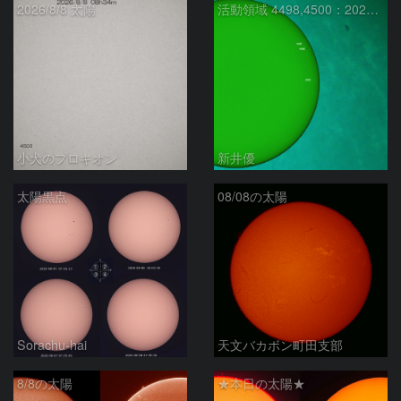
2026/8/8 太陽
活動領域 4498,4500：2026/08/08
小犬のプロキオン
新井優
太陽黒点
08/08の太陽
Sorachu-hai
天文バカボン町田支部
8/8の太陽
★本日の太陽★