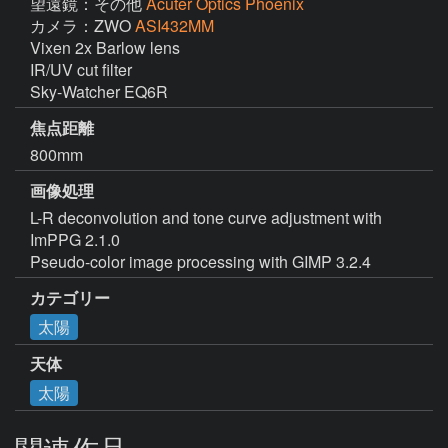
望遠鏡：その他
Acuter Optics Phoenix
カメラ：ZWO
ASI432MM
Vixen 2x Barlow lens

IR/UV cut filter

Sky-Watcher EQ6R
焦点距離
800mm
画像処理
L-R deconvolution and tone curve adjustment with 
ImPPG 2.1.0

Pseudo-color image processing with GIMP 3.2.4
カテゴリー
太陽
天体
太陽