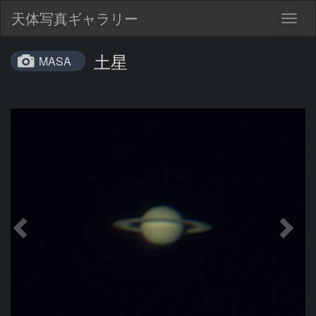
天体写真ギャラリー
Togg
navig
土星
MASA