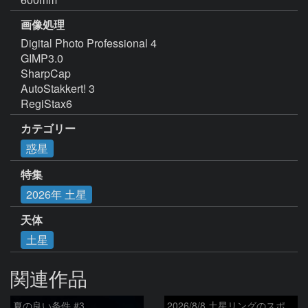
画像処理
Digital Photo Professional 4

GIMP3.0

SharpCap

AutoStakkert! 3

RegiStax6
カテゴリー
惑星
特集
2026年 土星
天体
土星
関連作品
夏の良い条件 #3
2026/8/8 土星リングのスポーク