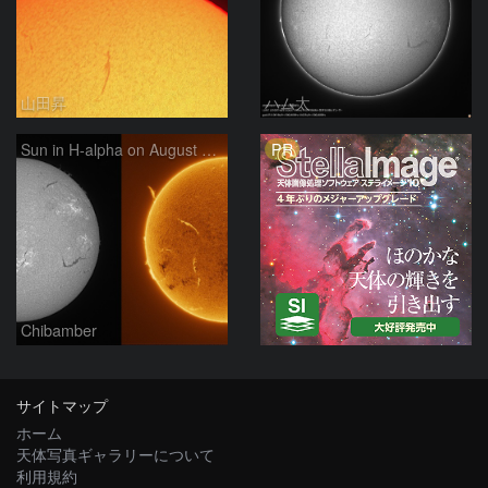
山田昇
ハム太
PR
Sun in H-alpha on August 7, 2026
Chibamber
サイトマップ
ホーム
天体写真ギャラリーについて
利用規約