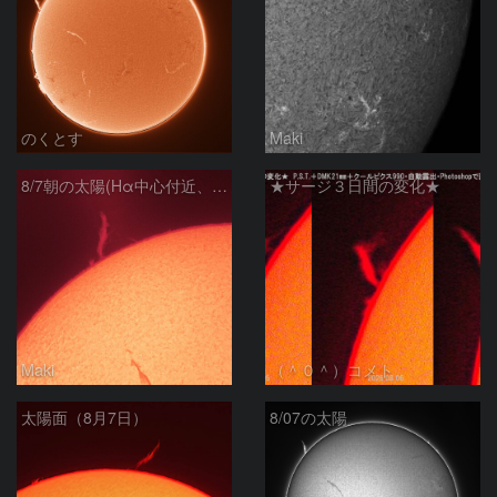
のくとす
Maki
8/7朝の太陽(Hα中心付近、プロミネンス)
★サージ３日間の変化★
Maki
（＾０＾）コメト
太陽面（8月7日）
8/07の太陽