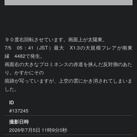
９０度右回転させています。画面上が太陽東。

7/5　05：41（JST）最大　X1.3の大規模フレアが南東
縁　4482で発生。

画面右の大きなプロミネンスの赤道を挟んだ反対側のあた
り。かすかにその

痕跡が写っていますが、上空の雲にかき消されてしまいま
した。
ID
#137245
撮影日時
2026年7月5日 11時9分0秒