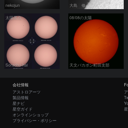
nekojun
大島 修
太陽黒点
08/08の太陽
Sorachu-hai
天文バカボン町田支部
会社情報
Fo
アストロアーツ
ア
製品情報
Tw
星ナビ
Y
星空ガイド
星
オンラインショップ
プライバシー・ポリシー