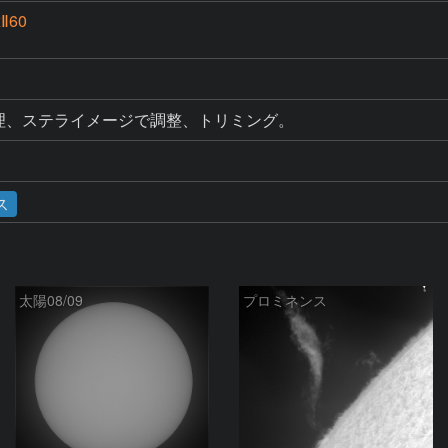
xⅡ60
画を処理、ステライメージで調整、トリミング。
ス
太陽08/09
プロミネンス