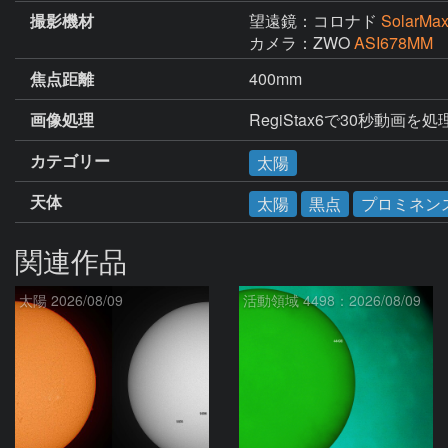
撮影機材
望遠鏡：コロナド
SolarMa
カメラ：ZWO
ASI678MM
焦点距離
400mm
画像処理
RegiStax6で30秒動
カテゴリー
太陽
天体
太陽
黒点
プロミネン
関連作品
太陽 2026/08/09
活動領域 4498：2026/08/09