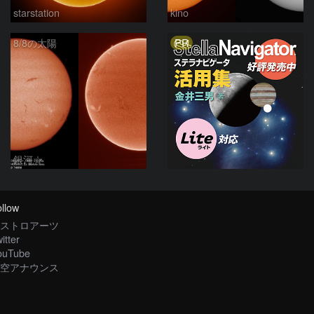
starstation
kino
PR
8/8の太陽
銀河☆
llow
ストロアーツ
itter
ouTube
空アナウンス