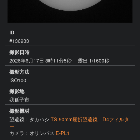
ID
#136933
撮影日時
2026年6月17日 8時11分5秒
露出 1/1600秒
撮影方法
ISO100
撮影地
我孫子市
撮影機材
望遠鏡：タカハシ
TS-50mm屈折望遠鏡 D4フィルタ
ー
カメラ：オリンパス
E-PL1