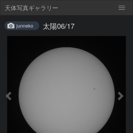
天体写真ギャラリー
Togg
navig
太陽06/17
junneko