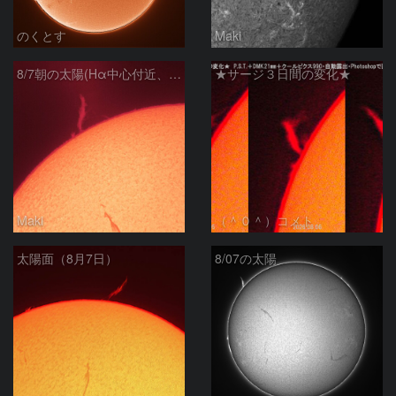
のくとす
Maki
8/7朝の太陽(Hα中心付近、プロミネンス)
★サージ３日間の変化★
Maki
（＾０＾）コメト
太陽面（8月7日）
8/07の太陽