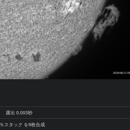
秒
露出 0.003秒
中20％スタック を9枚合成