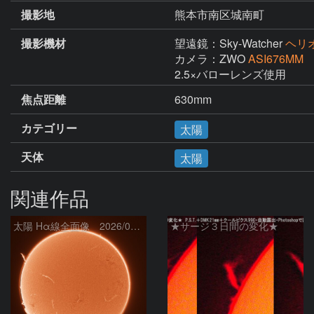
撮影地
熊本市南区城南町
撮影機材
望遠鏡：Sky-Watcher
ヘリオ
カメラ：ZWO
ASI676MM
2.5×バローレンズ使用
焦点距離
630mm
カテゴリー
太陽
天体
太陽
関連作品
太陽 Hα線全面像 2026/08/07
★サージ３日間の変化★