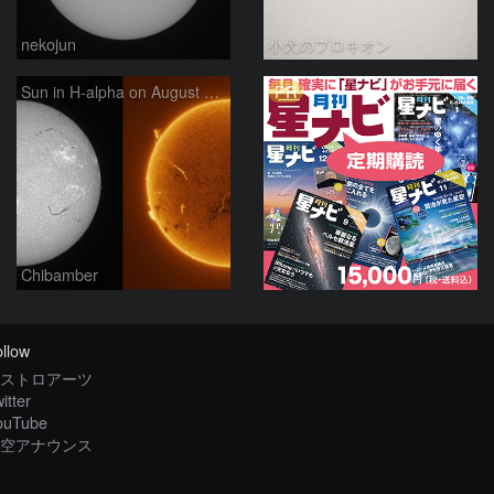
nekojun
小犬のプロキオン
PR
Sun in H-alpha on August 6, 2026
Chibamber
llow
ストロアーツ
itter
ouTube
空アナウンス