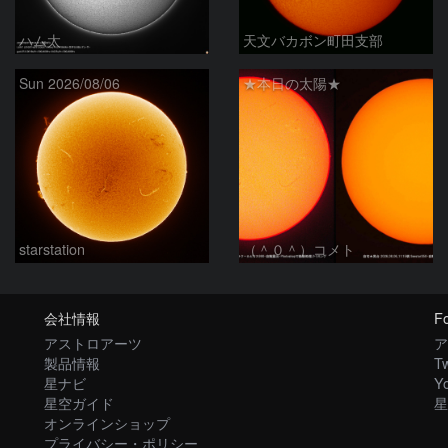
ハム太
天文バカボン町田支部
Sun 2026/08/06
★本日の太陽★
starstation
（＾０＾）コメト
会社情報
Fo
アストロアーツ
ア
製品情報
Tw
星ナビ
Y
星空ガイド
星
オンラインショップ
プライバシー・ポリシー