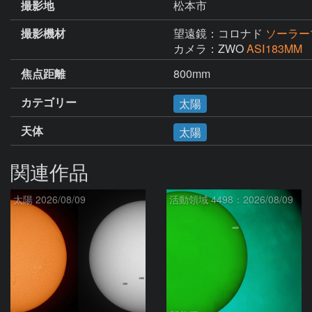
撮影地
松本市
撮影機材
望遠鏡：コロナド
ソーラー
カメラ：ZWO
ASⅠ183MM
焦点距離
800mm
カテゴリー
太陽
天体
太陽
関連作品
太陽 2026/08/09
活動領域 4498：2026/08/09