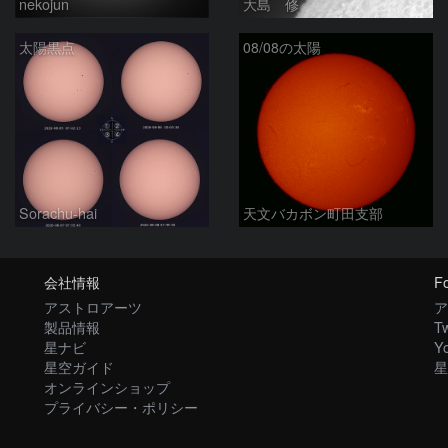
nekojun
大島 修
太陽黒点
08/08の太陽
Sorachu-hai
天文バカボン町田支部
会社情報
Fo
アストロアーツ
ア
製品情報
Tw
星ナビ
Y
星空ガイド
星
オンラインショップ
プライバシー・ポリシー