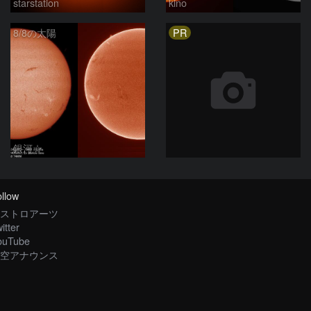
starstation
kino
PR
8/8の太陽
銀河☆
llow
ストロアーツ
itter
ouTube
空アナウンス