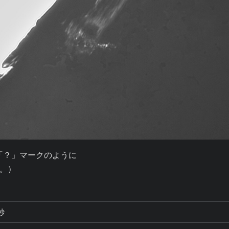
な「？」マークのように

。）
秒