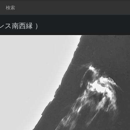
検索
ンス南西縁 ）