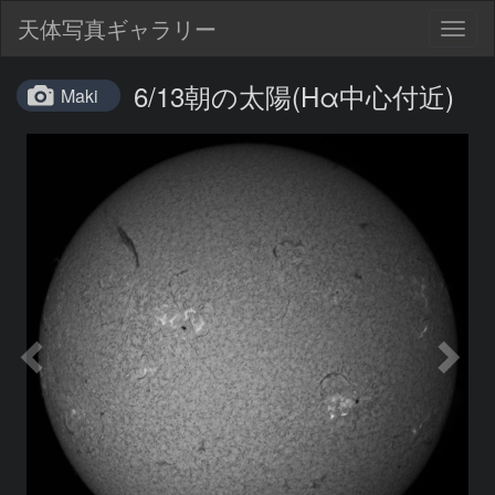
天体写真ギャラリー
Togg
navig
6/13朝の太陽(Hα中心付近)
Maki