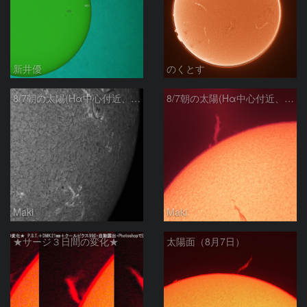
新井優
のくとす
8/7朝の太陽(Hα中心付近、4498、4502付近)
8/7朝の太陽(Hα中心付近、プロミネンス)
Maki
Maki
★サージ３日間の変化★
太陽面（8月7日）