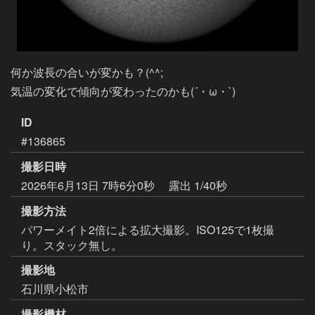
何か波長の合いが変かも？(^^;

気温の変化で傾向が変わったのかも(´・ω・`)
ID
#136865
撮影日時
2026年6月13日 7時6分0秒
露出 1/40秒
撮影方法
パワーメイト2倍による拡大撮影。ISO125で1枚撮
り。スタック無し。
撮影地
石川県小松市
撮影機材