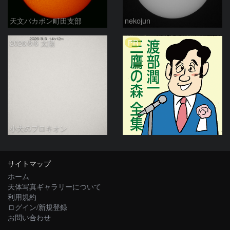
天文バカボン町田支部
nekojun
PR
2026/8/6 太陽
小犬のプロキオン
サイトマップ
ホーム
天体写真ギャラリーについて
利用規約
ログイン/新規登録
お問い合わせ