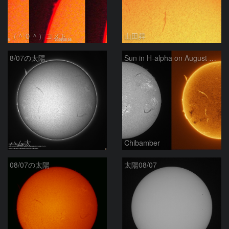
（＾０＾）コメト
山田昇
8/07の太陽
Sun in H-alpha on August 7, 2026
ハム太
Chibamber
08/07の太陽
太陽08/07