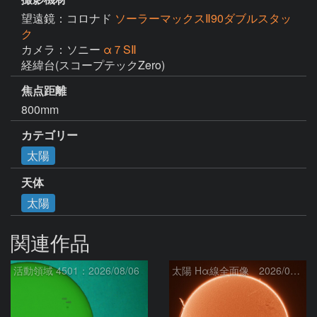
望遠鏡：コロナド
ソーラーマックスⅡ90ダブルスタッ
ク
カメラ：ソニー
α７SⅡ
経緯台(スコープテックZero)
焦点距離
800mm
カテゴリー
太陽
天体
太陽
関連作品
活動領域 4501：2026/08/06
太陽 Hα線全面像 2026/08/07