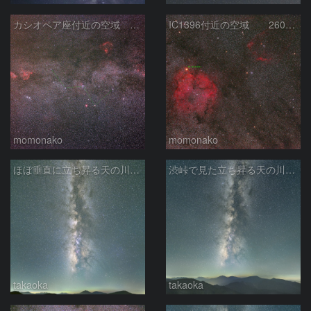
カシオペア座付近の空域 260720
IC1396付近の空域 260720
momonako
momonako
ほぼ垂直に立ち昇る天の川銀河
渋峠で見た立ち昇る天の川銀河
takaoka
takaoka