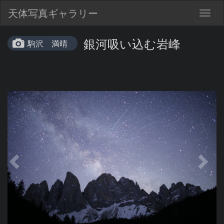
天体写真ギャラリー
Togg
navig
銀河吸い込む岩峰
駒沢 満晴