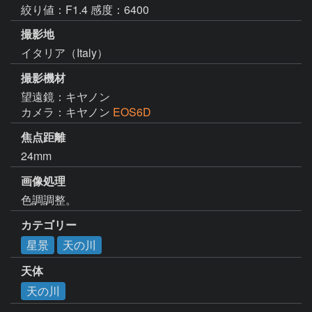
絞り値：F1.4 感度：6400
撮影地
イタリア（Italy）
撮影機材
望遠鏡：キヤノン
カメラ：キヤノン
EOS6D
焦点距離
24mm
画像処理
色調調整。
カテゴリー
星景
天の川
天体
天の川