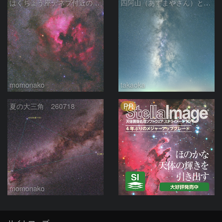
はくちょう座デネブ付近の空域 260720
四阿山（あずまやさん）と立ち昇る夏の銀河
momonako
takaoka
PR
夏の大三角 260718
momonako