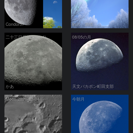
Condor57
駒沢 満晴
二十三日月(月齢21.4)
08/05の月
かあ
天文バカボン町田支部
Moon 2026-08-04
今朝月