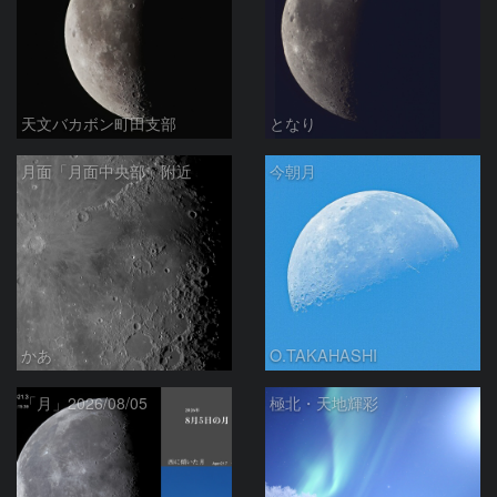
天文バカボン町田支部
となり
月面「月面中央部」附近
今朝月
かあ
O.TAKAHASHI
「月」2026/08/05
極北・天地輝彩