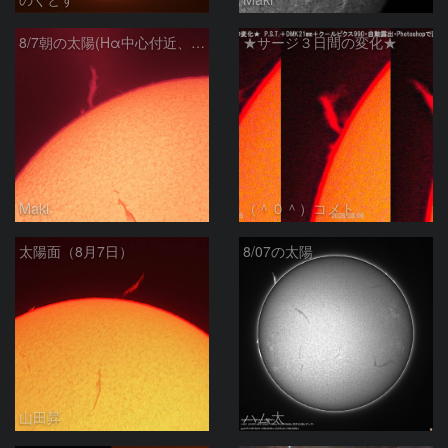
8/7朝の太陽(Hα中心付近、プロミネンス)
★サージ３日間の変化★
Maki
（＾０＾）コメト
太陽面（8月7日）
8/07の太陽
山田昇
ハム太