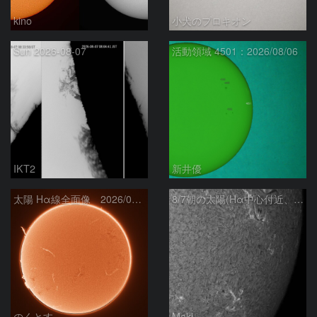
kino
小犬のプロキオン
Sun 2026-08-07
活動領域 4501：2026/08/06
IKT2
新井優
太陽 Hα線全面像 2026/08/07
8/7朝の太陽(Hα中心付近、4498、4502付近)
のくとす
Maki