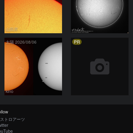
山田昇
ハム太
PR
太陽 2026/08/06
kino
llow
ストロアーツ
itter
ouTube