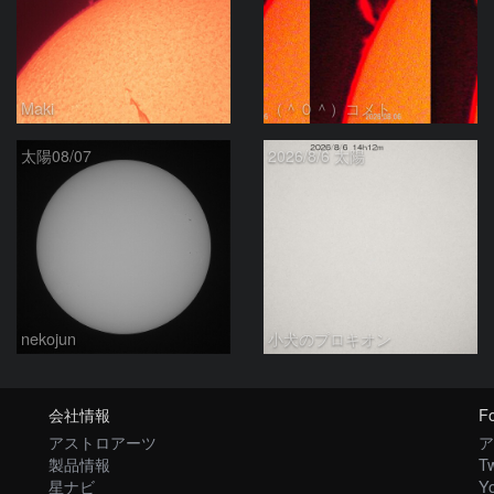
Maki
（＾０＾）コメト
太陽08/07
2026/8/6 太陽
nekojun
小犬のプロキオン
会社情報
Fo
アストロアーツ
ア
製品情報
Tw
星ナビ
Y