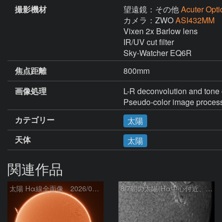
撮影機材
望遠鏡：その他
Acuter Opti
カメラ：ZWO
ASI432MM
Vixen 2x Barlow lens

IR/UV cut filter

Sky-Watcher EQ6R
焦点距離
800mm
画像処理
L-R deconvolution and tone 
Pseudo-color image process
カテゴリー
太陽
天体
太陽
関連作品
太陽 Hα線全面像 2026/08/07
8/7朝の太陽(Hα中心付近、4498、4502付近)