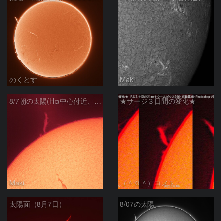
のくとす
Maki
8/7朝の太陽(Hα中心付近、プロミネンス)
★サージ３日間の変化★
Maki
（＾０＾）コメト
太陽面（8月7日）
8/07の太陽