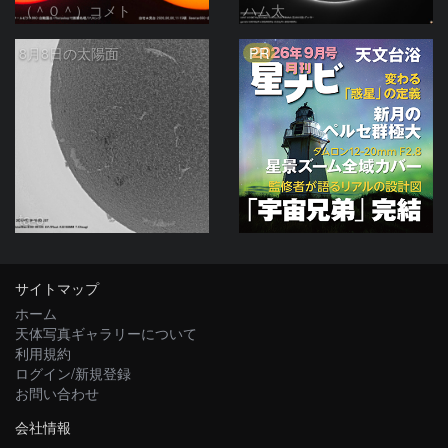
（＾０＾）コメト
ハム太
PR
8月8日の太陽面
ta-o
サイトマップ
ホーム
天体写真ギャラリーについて
利用規約
ログイン/新規登録
お問い合わせ
会社情報