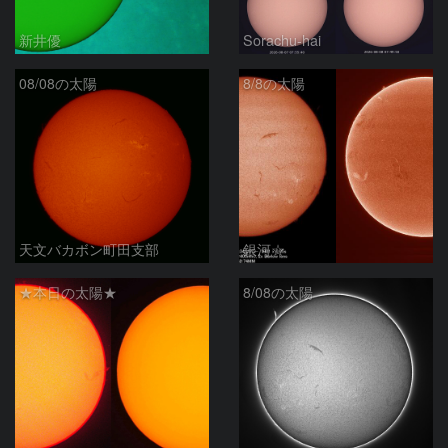
新井優
Sorachu-hai
08/08の太陽
8/8の太陽
天文バカボン町田支部
銀河☆
★本日の太陽★
8/08の太陽