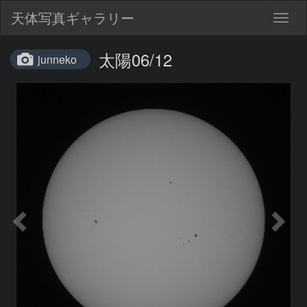
天体写真ギャラリー
Togg
navig
太陽06/12
junneko