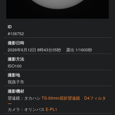
ID
#136752
撮影日時
2026年6月12日 8時43分35秒
露出 1/1600秒
撮影方法
ISO100
撮影地
我孫子市
撮影機材
望遠鏡：タカハシ
TS-50mm屈折望遠鏡 D4フィルタ
ー
カメラ：オリンパス
E-PL1