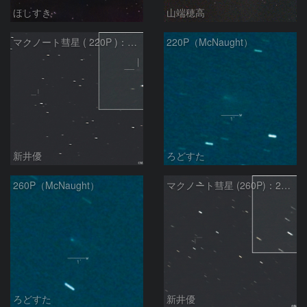
ほしすき
山端穂高
マクノート彗星 ( 220P )：2026/07/27
220P（McNaught）
新井優
ろどすた
260P（McNaught）
マクノート彗星 (260P)：2026/07/27
ろどすた
新井優