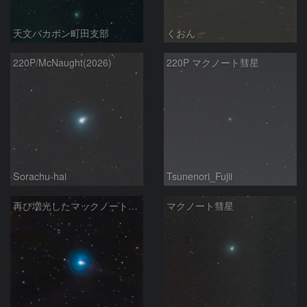
天文バカボン町田支部
くおん
220P/McNaught(2026)
220P マクノート彗星
Sorachu-hai
Tsunenori_Fujii
再び増光したマックノート彗星 220P
マクノート彗星