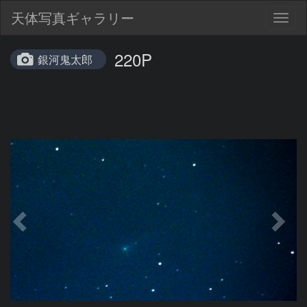
天体写真ギャラリー
Togg
navig
220P
銀河鬼太郎