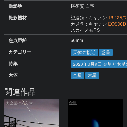
撮影地
横須賀 自宅
撮影機材
望遠鏡：キヤノン
18-135
カメラ：キヤノン
EOS90D
スカイメモRS
焦点距離
50mm
カテゴリー
天体の接近
惑星
特集
2026年6月9日 金星と木
天体
金星
木星
関連作品
★金星の入り★
金星