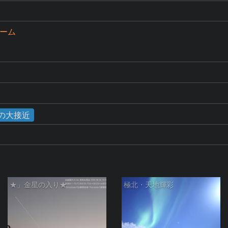
ズーム
星の大接近
★」金星の入り★
極北・天地輝彩