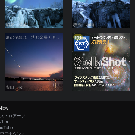
駒沢 満晴
駒沢 満晴
PR
夏の夕暮れ 沈む金星と月 2026/7/20
豊田 敏
llow
ストロアーツ
itter
ouTube
空アナウンス