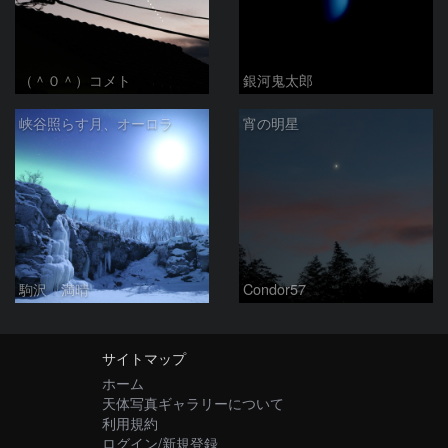
（＾０＾）コメト
銀河鬼太郎
峡谷照らす月、オーロラ
宵の明星
駒沢 満晴
Condor57
サイトマップ
ホーム
天体写真ギャラリーについて
利用規約
ログイン/新規登録