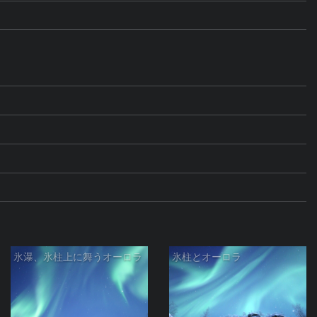
氷瀑、氷柱上に舞うオーロラ
氷柱とオーロラ