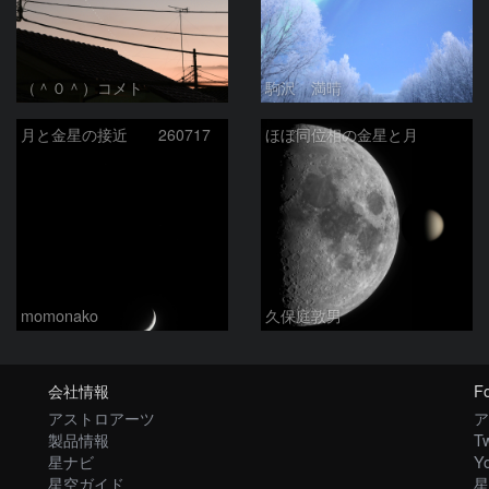
（＾０＾）コメト
駒沢 満晴
月と金星の接近 260717
ほぼ同位相の金星と月
momonako
久保庭敦男
会社情報
Fo
アストロアーツ
ア
製品情報
Tw
星ナビ
Y
星空ガイド
星