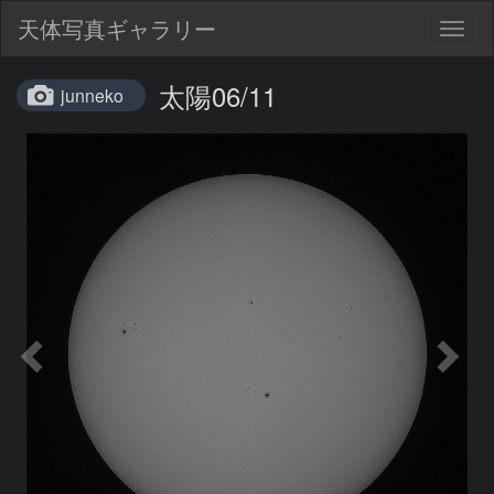
天体写真ギャラリー
Togg
navig
太陽06/11
junneko