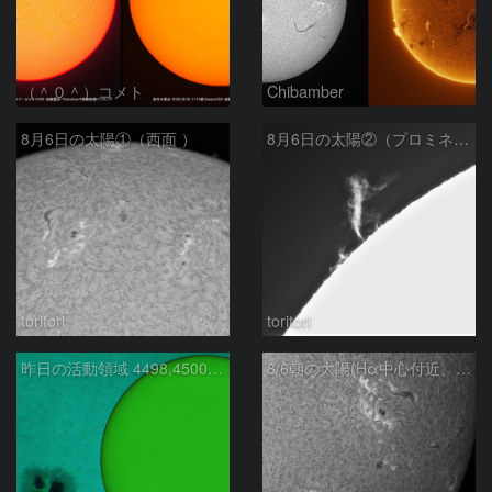
（＾０＾）コメト
Chibamber
8月6日の太陽①（西面 ）
8月6日の太陽②（プロミネン北東縁 ）
toritori
toritori
昨日の活動領域 4498,4500：2026/08/05
8/6朝の太陽(Hα中心付近、4498、4502付近)