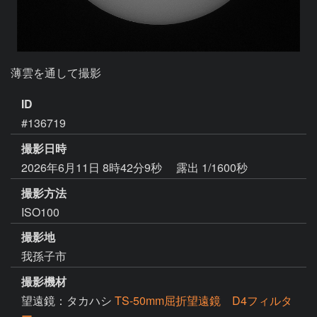
薄雲を通して撮影
ID
#136719
撮影日時
2026年6月11日 8時42分9秒
露出 1/1600秒
撮影方法
ISO100
撮影地
我孫子市
撮影機材
望遠鏡：タカハシ
TS-50mm屈折望遠鏡 D4フィルタ
ー