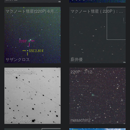
マクノート彗星(220P) 6月8日 Seestar50
マクノート彗星 ( 220P )：2026/07/20
サザンクロス
新井優
320P/McNaught
220P 7/12
モンドシャルナ
masachin2