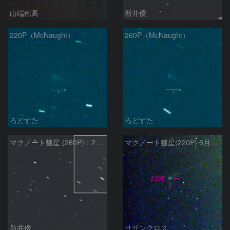
山端穂高
新井優
220P（McNaught）
260P（McNaught）
ろどすた
ろどすた
マクノート彗星 (260P)：2026/07/27
マクノート彗星(220P) 6月11日 Seestar50
新井優
サザンクロス