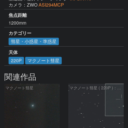
カメラ：ZWO
ASI294MCP
焦点距離
1200mm
カテゴリー
彗星・小惑星・準惑星
天体
220P
マクノート彗星
関連作品
マクノート彗星
マクノート彗星 ( 220P )：2026/07/27