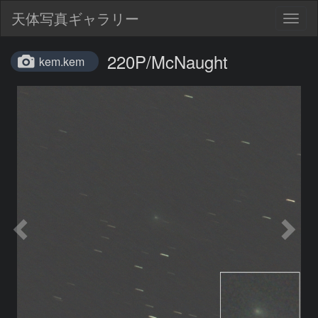
天体写真ギャラリー
Togg
navig
220P/McNaught
kem.kem