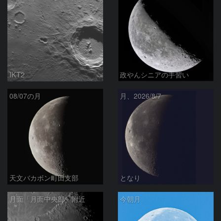
IKT2
政やんシニアの手習い
08/07の月
月、2026/8/7
天文バカボン町田支部
となり
月面「月面中央部」附近
今朝月