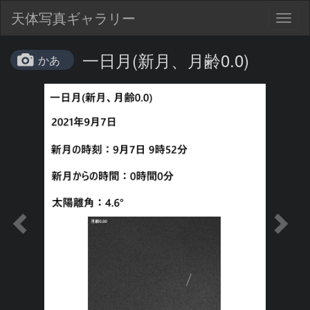
天体写真ギャラリー
Togg
navig
一日月(新月、月齢0.0)
かあ