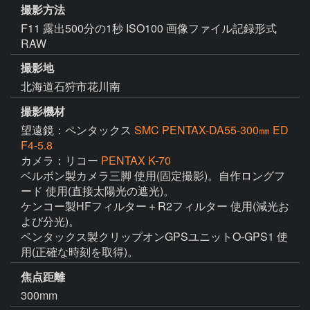
撮影方法
F11 露出500分の1秒 ISO100 画像ファイル記録形式
RAW
撮影地
北海道石狩市花川南
撮影機材
望遠鏡：ペンタックス
SMC PENTAX-DA55-300㎜ ED
F4-5.8
カメラ：リコー
PENTAX K-70
ベルボン製カメラ三脚 使用(固定撮影)。自作ロングフ
ード 使用(直接太陽光の遮光)。

ケンコー製HFフィルター＋R2フィルター 使用(減光お
よび分光)。

ペンタックス製クリップオンGPSユニットO-GPS1 使
用(正確な時刻を取得)。
焦点距離
300mm