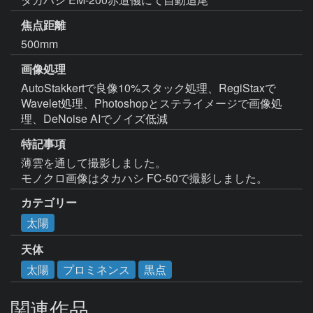
焦点距離
500mm
画像処理
AutoStakkertで良像10%スタック処理、RegiStaxで
Wavelet処理、Photoshopとステライメージで画像処
理、DeNoise AIでノイズ低減
特記事項
薄雲を通して撮影しました。

モノクロ画像はタカハシ FC-50で撮影しました。
カテゴリー
太陽
天体
太陽
プロミネンス
黒点
関連作品