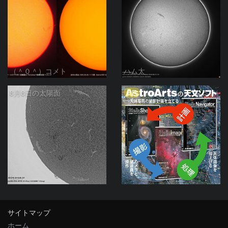
（＾０＾）コメト
ハム太
PR
8月8日の太陽面
ta-o
サイトマップ
ホーム