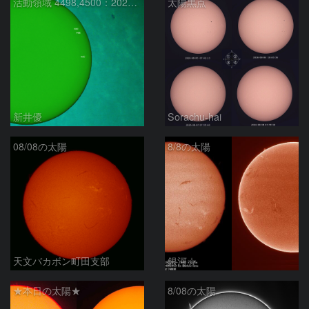
活動領域 4498,4500：2026/08/08
太陽黒点
新井優
Sorachu-hai
08/08の太陽
8/8の太陽
天文バカボン町田支部
銀河☆
★本日の太陽★
8/08の太陽