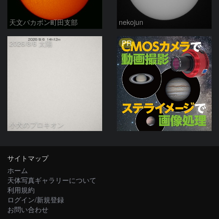
天文バカボン町田支部
nekojun
PR
2026/8/6 太陽
小犬のプロキオン
サイトマップ
ホーム
天体写真ギャラリーについて
利用規約
ログイン/新規登録
お問い合わせ