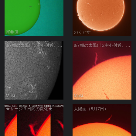
新井優
のくとす
8/7朝の太陽(Hα中心付近、4498、4502付近)
8/7朝の太陽(Hα中心付近、プロミネンス)
Maki
Maki
★サージ３日間の変化★
太陽面（8月7日）