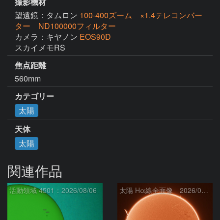
撮影機材
望遠鏡：タムロン
100-400ズーム ×1.4テレコンバー
ター ND100000フィルター
カメラ：キヤノン
EOS90D
スカイメモRS
焦点距離
560mm
カテゴリー
太陽
天体
太陽
関連作品
活動領域 4501：2026/08/06
太陽 Hα線全面像 2026/08/07