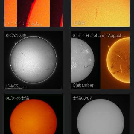
（＾０＾）コメト
山田昇
8/07の太陽
Sun in H-alpha on August 7, 2026
ハム太
Chibamber
08/07の太陽
太陽08/07