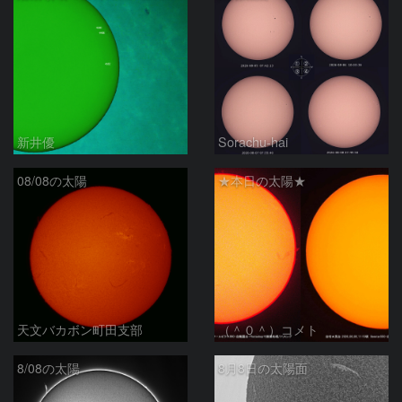
新井優
Sorachu-hai
08/08の太陽
★本日の太陽★
天文バカボン町田支部
（＾０＾）コメト
8/08の太陽
8月8日の太陽面