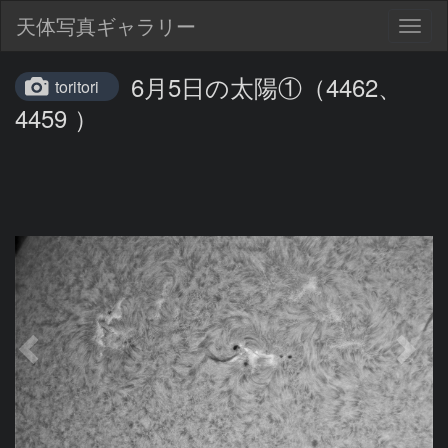
天体写真ギャラリー
Togg
navig
6月5日の太陽①（4462、
toritori
4459 ）