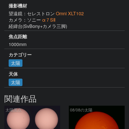
撮影機材
望遠鏡：セレストロン
Omni XLT102
カメラ：ソニー
α７SⅡ
経緯台(SvBony+カメラ三脚)
焦点距離
1000mm
カテゴリー
太陽
天体
太陽
関連作品
太陽黒点
08/08の太陽