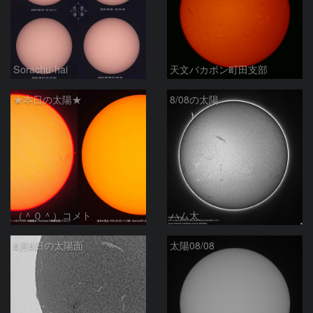
Sorachu-hai
天文バカボン町田支部
★本日の太陽★
8/08の太陽
（＾０＾）コメト
ハム太
8月8日の太陽面
太陽08/08