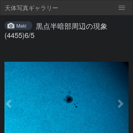
天体写真ギャラリー
Togg
navig
黒点半暗部周辺の現象
Maki
(4455)6/5