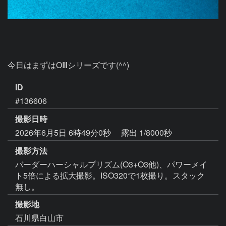
今日はまずはOⅢシリーズです(^^)
ID
#136606
撮影日時
2026年6月5日 6時49分0秒
露出 1/8000秒
撮影方法
バーダーハーシャルプリズム(O3+O3他)、パワーメイ
ト5倍による拡大撮影。ISO320で1枚撮り。スタック
無し。
撮影地
石川県白山市