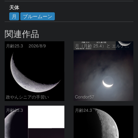
天体
月
ブルームーン
関連作品
月齢25.3 2026/8/9
月（月齢 25.4）と エルナト（おうし座β星）
政やんシニアの手習い
Condor57
月齢25.3
月齢24.3