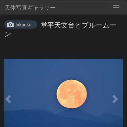
天体写真ギャラリー
Togg
navig
堂平天文台とブルームー
takaoka
ン