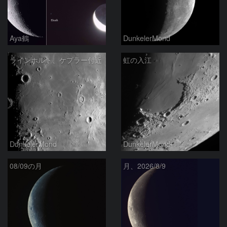
Aya鶴
DunkelerMond
ラインホルト、ケプラー付近
虹の入江
DunkelerMond
DunkelerMond
08/09の月
月、2026/8/9