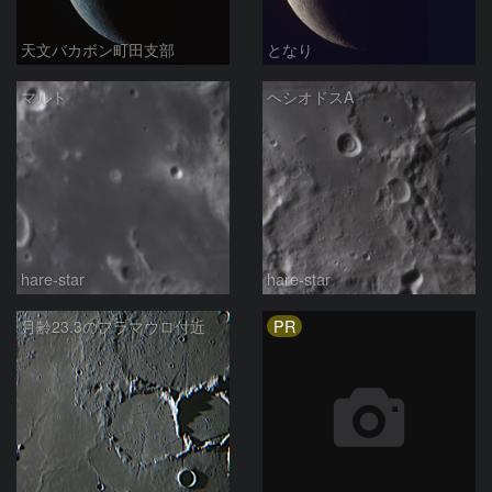
天文バカボン町田支部
となり
マルト
ヘシオドスA
hare-star
hare-star
PR
月齢23.3のフラマウロ付近