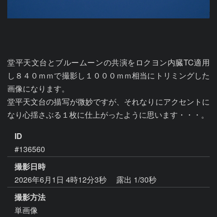
堂平天文台とブルームーンの共演をロクヨン内臓TC適用
し８４０ｍｍで撮影し１０００ｍｍ相当にトリミングした
画像になります。

堂平天文台の描写が微妙ですが、それなりにアクセントに
なり心揺さぶる１枚に仕上がったように思います・・・。
ID
#136560
撮影日時
2026年6月1日 4時12分3秒
露出 1/30秒
撮影方法
単画像