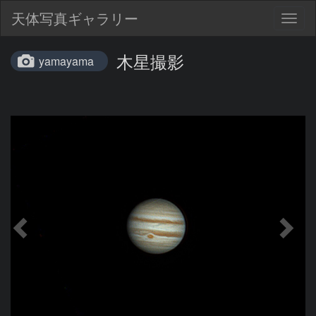
天体写真ギャラリー
Togg
navig
木星撮影
yamayama