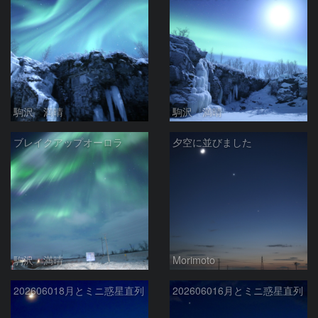
駒沢 満晴
駒沢 満晴
ブレイクアップオーロラ
夕空に並びました
駒沢 満晴
Morimoto
202606018月とミニ惑星直列
202606016月とミニ惑星直列