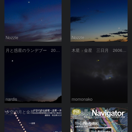
Nozzie
Nozzie
月と惑星のランデブー 2026/06/19
木星 金星 三日月 260618
nardis
momonako
PR
夕空の月と金星・木星・水星の接近 2026/6/18