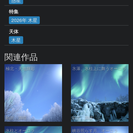
惑星
特集
2026年 木星
天体
木星
関連作品
極北・天地輝彩
氷瀑、氷柱上に舞うオーロラ
駒沢 満晴
駒沢 満晴
氷柱とオーロラ
峡谷照らす月、オーロラ