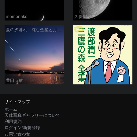
momonako
久保庭敦男
PR
夏の夕暮れ 沈む金星と月 2026/7/20
豊田 敏
サイトマップ
ホーム
天体写真ギャラリーについて
利用規約
ログイン/新規登録
お問い合わせ