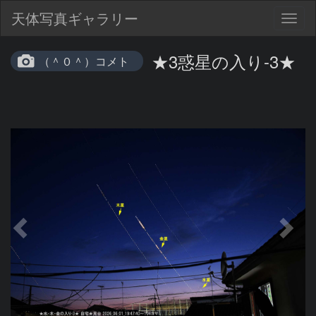
天体写真ギャラリー
Togg
navig
★3惑星の入り-3★
（＾０＾）コメト