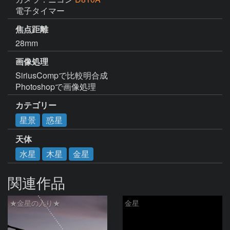
電子タイマー
焦点距離
28mm
画像処理
SiriusCompで比較明合成

Photoshopで画像処理
カテゴリー
星景
惑星
天体
水星
木星
金星
関連作品
★金星の入り★
金星