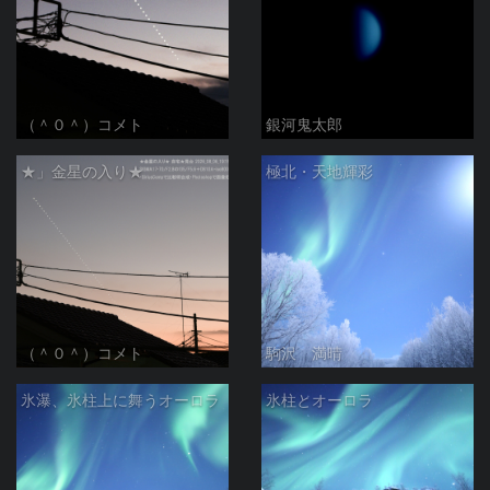
（＾０＾）コメト
銀河鬼太郎
★」金星の入り★
極北・天地輝彩
（＾０＾）コメト
駒沢 満晴
氷瀑、氷柱上に舞うオーロラ
氷柱とオーロラ