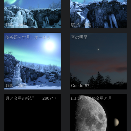
駒沢 満晴
駒沢 満晴
峡谷照らす月、オーロラ
宵の明星
駒沢 満晴
Condor57
月と金星の接近 260717
ほぼ同位相の金星と月