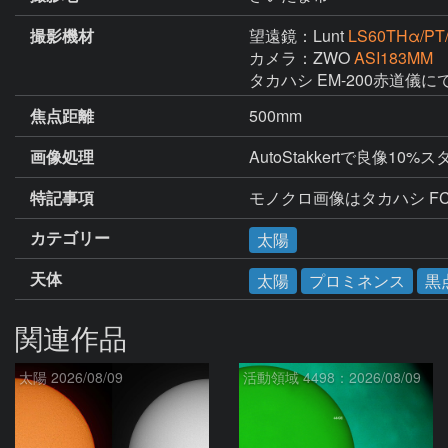
撮影機材
望遠鏡：Lunt
LS60THα/PT
カメラ：ZWO
ASI183MM
タカハシ EM-200赤道儀
焦点距離
500mm
画像処理
AutoStakkertで良像10
特記事項
モノクロ画像はタカハシ FC
カテゴリー
太陽
天体
太陽
プロミネンス
黒
関連作品
太陽 2026/08/09
活動領域 4498：2026/08/09