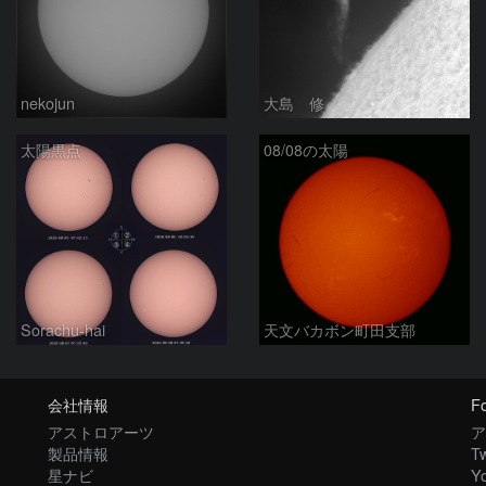
nekojun
大島 修
太陽黒点
08/08の太陽
Sorachu-hai
天文バカボン町田支部
会社情報
Fo
アストロアーツ
ア
製品情報
Tw
星ナビ
Y