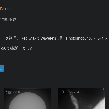
/B1200
にて自動追尾
%スタック処理、RegiStaxでWavelet処理、Photoshopとステ
-50で撮影しました。
点
太陽08/09
プロミネンス