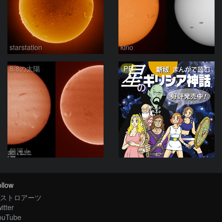
starstation
kino
PR
8/8の太陽
銀河☆
llow
ストロアーツ
itter
ouTube