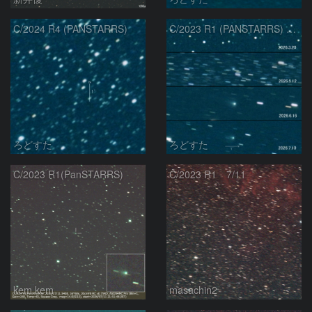
C/2024 R4 (PANSTARRS)
C/2023 R1 (PANSTARRS) の変化
ろどすた
ろどすた
C/2023 R1(PanSTARRS)
C/2023 R1 7/11
kem.kem
masachin2