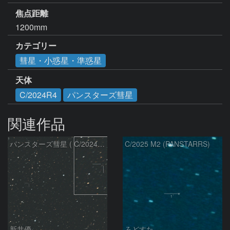
焦点距離
1200mm
カテゴリー
彗星・小惑星・準惑星
天体
C/2024R4
パンスターズ彗星
関連作品
パンスターズ彗星 ( C/2024R4 )：2026/07/27
C/2025 M2 (PANSTARRS)
新井優
ろどすた