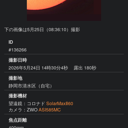
下の画像は5月25日（08:36:10）撮影
ID
#136266
撮影日時
2026年5月24日 14時30分4秒
露出 180秒
撮影地
静岡市清水区（自宅）
撮影機材
望遠鏡：コロナド
SolarMaxⅡ60
カメラ：ZWO
ASI585MC
焦点距離
400mm