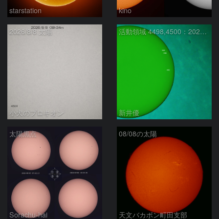
starstation
kino
2026/8/8 太陽
活動領域 4498,4500：2026/08/08
小犬のプロキオン
新井優
太陽黒点
08/08の太陽
Sorachu-hai
天文バカボン町田支部