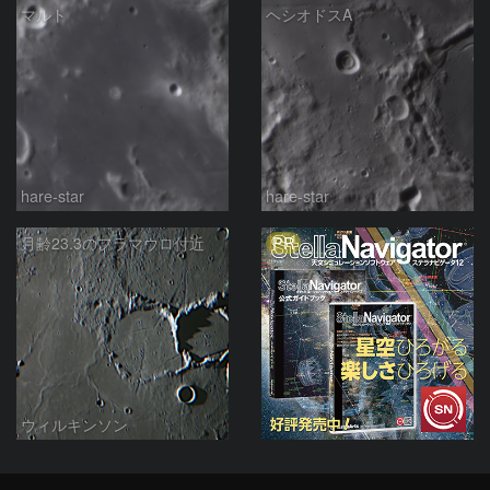
マルト
ヘシオドスA
hare-star
hare-star
PR
月齢23.3のフラマウロ付近
ウィルキンソン