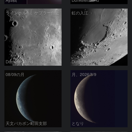
ラインホルト、ケプラー付近
虹の入江
DunkelerMond
DunkelerMond
08/09の月
月、2026/8/9
天文バカボン町田支部
となり