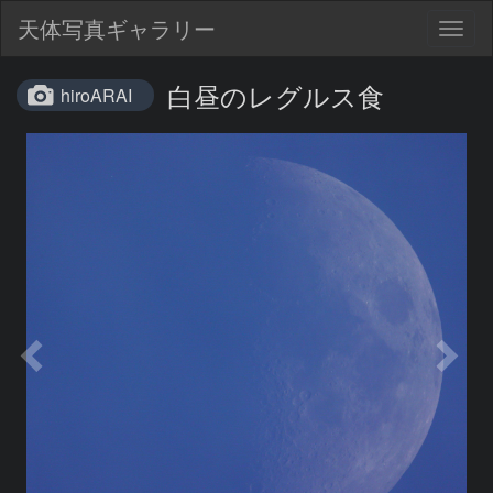
天体写真ギャラリー
Togg
navig
白昼のレグルス食
hiroARAI