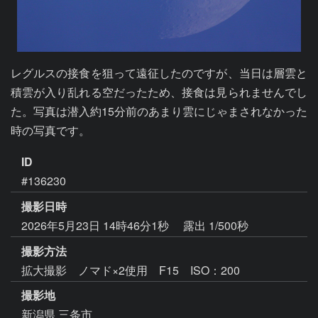
レグルスの接食を狙って遠征したのですが、当日は層雲と
積雲が入り乱れる空だったため、接食は見られませんでし
た。写真は潜入約15分前のあまり雲にじゃまされなかった
時の写真です。
ID
#136230
撮影日時
2026年5月23日 14時46分1秒
露出 1/500秒
撮影方法
拡大撮影 ノマド×2使用 F15 ISO：200
撮影地
新潟県 三条市