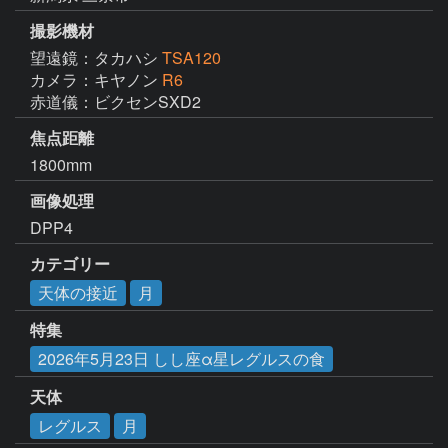
撮影機材
望遠鏡：タカハシ
TSA120
カメラ：キヤノン
R6
赤道儀：ビクセンSXD2
焦点距離
1800mm
画像処理
DPP4
カテゴリー
天体の接近
月
特集
2026年5月23日 しし座α星レグルスの食
天体
レグルス
月