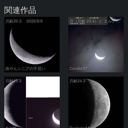
関連作品
月齢25.3 2026/8/9
月（月齢 25.4）と エルナト（おうし座β星）
政やんシニアの手習い
Condor57
月齢25.3
月齢24.3
Aya鶴
DunkelerMond