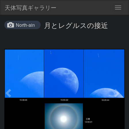
天体写真ギャラリー
Togg
navig
月とレグルスの接近
North-ain