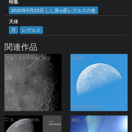
特集
2026年5月23日 しし座α星レグルスの食
天体
月
レグルス
関連作品
月面「月面中央部」附近
今朝月
かあ
O.TAKAHASHI
「月」2026/08/05
極北・天地輝彩