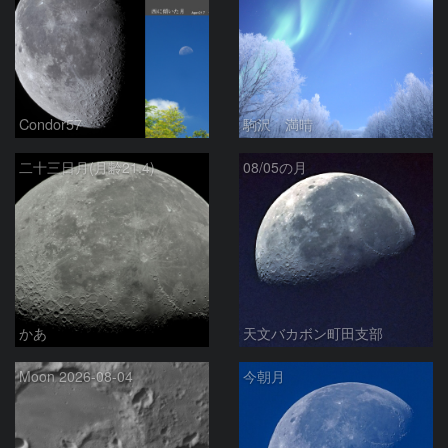
Condor57
駒沢 満晴
二十三日月(月齢21.4)
08/05の月
かあ
天文バカボン町田支部
Moon 2026-08-04
今朝月