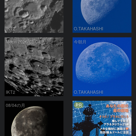
IKT2
O.TAKAHASHI
Moon 2026-08-04
今朝月
IKT2
O.TAKAHASHI
PR
08/04の月