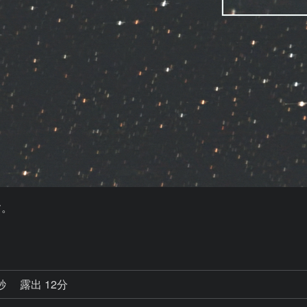
。

。
4秒
露出 12分