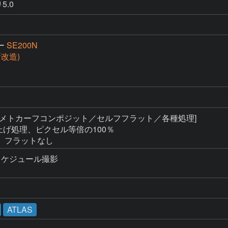
5.0
ー
SE200N
(新改造)
 [メトカーフコンポジット／セルフフラット／各種処理]

る仕上げ処理、ピクセル等倍の100％

、フラットなし
ケジュール撮影

。
ATLAS