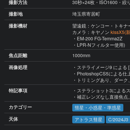
撮影方法
30秒×24枚・ISO1600・絞り
撮影地
埼玉県寄居町
撮影機材
望遠鏡：ケンコー・トキナ
カメラ：キヤノン
kissX5
・EM-200 FG-Temma2Z

・LPR-Nフィルター使用)
焦点距離
1000mm
画像処理
・ステライメージ9 による
・PhotoshopCS5によ
・トリミングあり、ダーク
特記事項
・ステラショット3によるス
・補正レンズなし直接焦点
カテゴリー
彗星・小惑星・準惑星
天体
アトラス彗星
C/2024J3