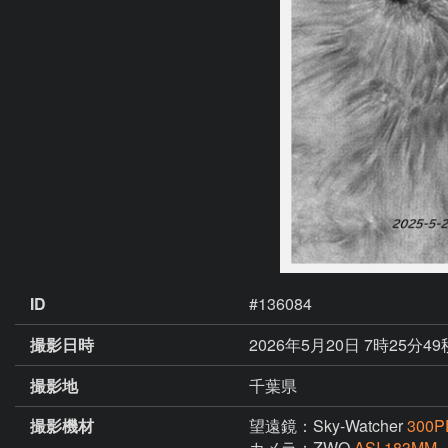
ID
#136084
撮影日時
2026年5月20日 7時25分49
撮影地
千葉県
撮影機材
望遠鏡：Sky-Watcher
300P
カメラ：ZWO
ASI 183MM