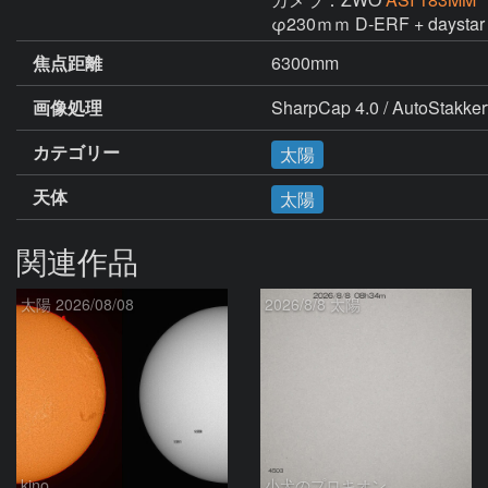
φ230ｍｍ D-ERF + daystar 
焦点距離
6300mm
画像処理
SharpCap 4.0 / AutoStakker
カテゴリー
太陽
天体
太陽
関連作品
太陽 2026/08/08
2026/8/8 太陽
kino
小犬のプロキオン