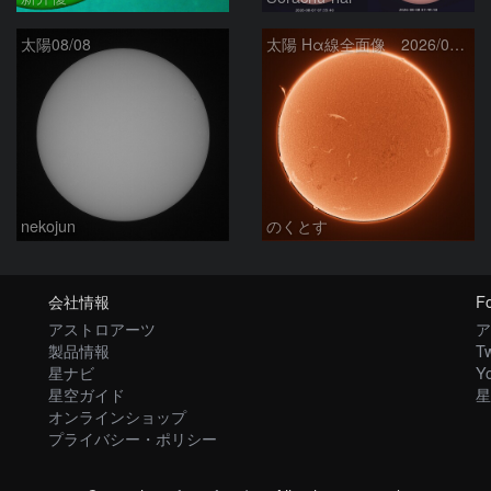
太陽08/08
太陽 Hα線全面像 2026/08/08
nekojun
のくとす
会社情報
Fo
アストロアーツ
ア
製品情報
Tw
星ナビ
Y
星空ガイド
星
オンラインショップ
プライバシー・ポリシー