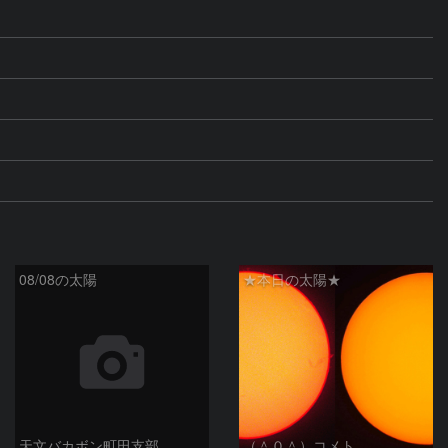
08/08の太陽
★本日の太陽★
天文バカボン町田支部
（＾０＾）コメト