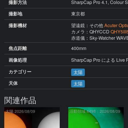
撮影方法
SharpCap Pro 4.1, Colour S
撮影地
東京都
撮影機材
望遠鏡：その他
Acuter Opt
カメラ：QHYCCD
QHY5III
赤道儀：Sky-Watcher WAVE
焦点距離
400mm
画像処理
SharpCap Pro による Live Pla
カテゴリー
太陽
天体
太陽
関連作品
太陽 2026/08/09
活動領域 4498：2026/08/09