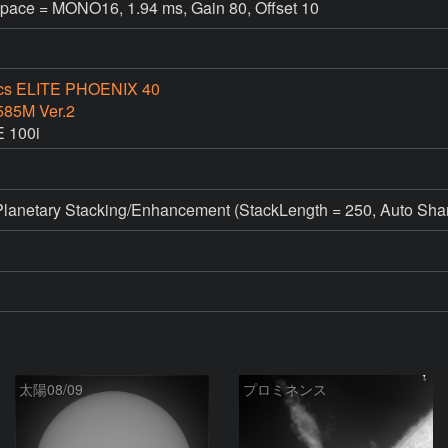
pace = MONO16, 1.94 ms, Gain 80, Offset 10
ics ELITE PHOENIX 40
585M Ver.2
 100i
netary Stacking/Enhancement (StackLength = 250, Auto Sharp
太陽08/09
プロミネンス