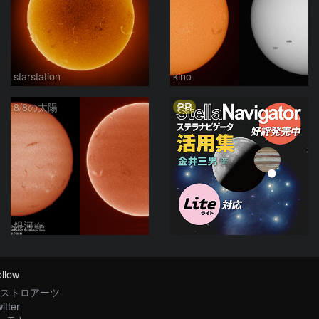
starstation
kino
PR
8/8の太陽
銀河☆
llow
ストロアーツ
itter