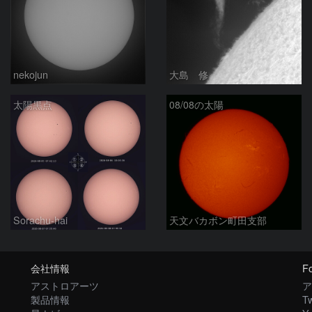
nekojun
大島 修
太陽黒点
08/08の太陽
Sorachu-hai
天文バカボン町田支部
会社情報
Fo
アストロアーツ
ア
製品情報
Tw