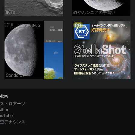
IKT2
政やんシニアの手習い
PR
「月」2026/08/05
Condor57
llow
ストロアーツ
itter
ouTube
空アナウンス