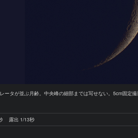
レータが並ぶ月齢。中央峰の細部までは写せない。5cm固定撮
0秒
露出 1/13秒