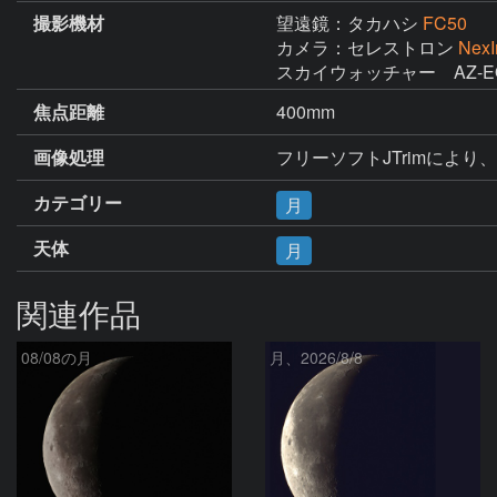
撮影機材
望遠鏡：タカハシ
FC50
カメラ：セレストロン
Nex
スカイウォッチャー　AZ-E
焦点距離
400mm
画像処理
フリーソフトJTrimにより
カテゴリー
月
天体
月
関連作品
08/08の月
月、2026/8/8