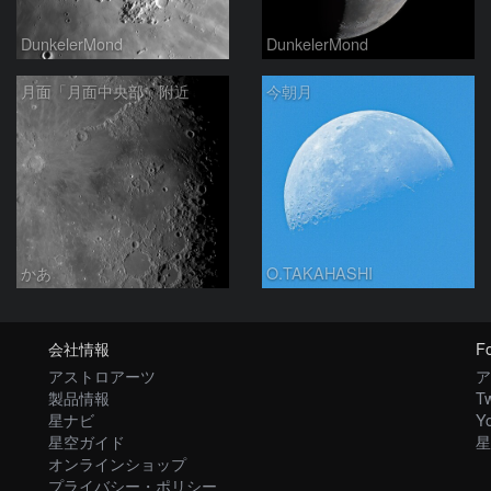
DunkelerMond
DunkelerMond
月面「月面中央部」附近
今朝月
かあ
O.TAKAHASHI
会社情報
Fo
アストロアーツ
ア
製品情報
Tw
星ナビ
Y
星空ガイド
星
オンラインショップ
プライバシー・ポリシー