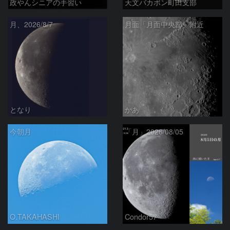
政やんシニアの手習い
天文バカボン町田支部
月、2026/8/7
月面「月面中央部」附近
となり
かあ
今朝月
「月」2026/08/05
O.TAKAHASHI
Condor57